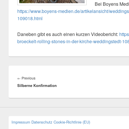
Bei Boyens Medie
https://www.boyens-medien.de/artikelansicht/weddings
109018.html
Daneben gibt es auch einen kurzen Videobericht:
http
broeckelt-rolling-stones-in-der-kirche-weddingstedt-10
Beitragsnavigation
Previous
←
Previous
Silberne Konfirmation
post:
Impressum
Datenschutz
Cookie-Richtlinie (EU)