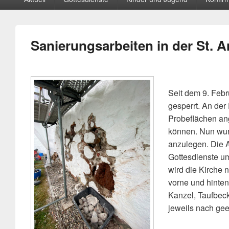
menu
Sanierungsarbeiten in der St. 
Seit dem 9. Febr
gesperrt. An de
Probeflächen an
können. Nun wur
anzulegen. Die A
Gottesdienste um
wird die Kirche 
vorne und hinten
Kanzel, Taufbeck
jeweils nach ge