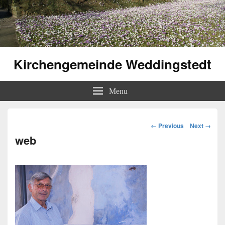
Kirchengemeinde Weddingstedt
Menu
Image
← Previous
Next →
navigation
web