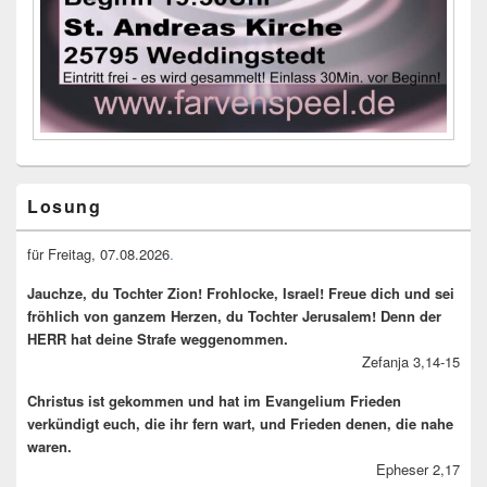
Primary
Losung
Sidebar
Widget
Area
für Freitag, 07.08.2026
.
Jauchze, du Tochter Zion! Frohlocke, Israel! Freue dich und sei
fröhlich von ganzem Herzen, du Tochter Jerusalem! Denn der
HERR hat deine Strafe weggenommen.
Zefanja 3,14-15
Christus ist gekommen und hat im Evangelium Frieden
verkündigt euch, die ihr fern wart, und Frieden denen, die nahe
waren.
Epheser 2,17