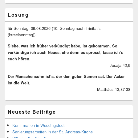
Primary
Losung
Sidebar
Widget
Area
für Sonntag, 09.08.2026 (10. Sonntag nach Trinitatis
(Israelsonntag))
.
Siehe, was ich früher verkündigt habe, ist gekommen. So
verkündige ich auch Neues; ehe denn es sprosst, lasse ich’s
euch hören.
Jesaja 42,9
Der Menschensohn ist’s, der den guten Samen sät. Der Acker
ist die Welt.
Matthäus 13,37-38
Neueste Beiträge
Konfirmation in Weddingstedt
Sanierungsarbeiten in der St. Andreas-Kirche