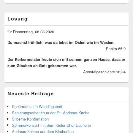
Primary
Losung
Sidebar
Widget
Area
für Donnerstag, 06.08.2026
.
Du machst fröhlich, was da lebet im Osten wie im Westen.
Psalm 65,9
Der Kerkermeister freute sich mit seinem ganzen Hause, dass er
zum Glauben an Gott gekommen war.
Apostelgeschichte 16,34
Neueste Beiträge
Konfirmation in Weddingstedt
Sanierungsarbeiten in der St. Andreas-Kirche
Silberne Konfirmation
Sommerkonzert mit dem Kieler Chor Euchorie
Andreas-Falken auf dem Kirchentag