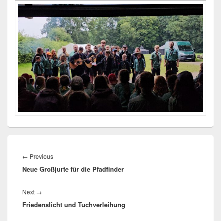
Beitragsnavigation
Previous
←
Previous
Neue Großjurte für die Pfadfinder
post:
Next
Next
→
Friedenslicht und Tuchverleihung
post: