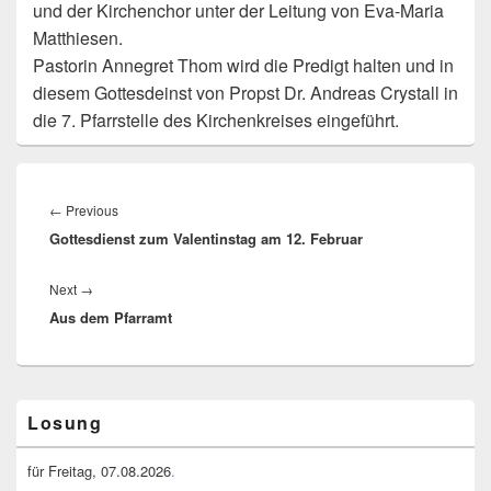
und der Kirchenchor unter der Leitung von Eva-Maria
Matthiesen.
Pastorin Annegret Thom wird die Predigt halten und in
diesem Gottesdeinst von Propst Dr. Andreas Crystall in
die 7. Pfarrstelle des Kirchenkreises eingeführt.
Beitragsnavigation
Previous
←
Previous
Gottesdienst zum Valentinstag am 12. Februar
post:
Next
Next
→
Aus dem Pfarramt
post:
Primary
Losung
Sidebar
Widget
Area
für Freitag, 07.08.2026
.