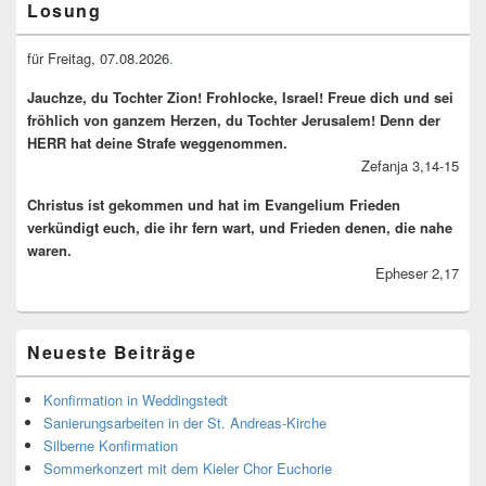
Losung
Sidebar
Widget
Area
für Freitag, 07.08.2026
.
Jauchze, du Tochter Zion! Frohlocke, Israel! Freue dich und sei
fröhlich von ganzem Herzen, du Tochter Jerusalem! Denn der
HERR hat deine Strafe weggenommen.
Zefanja 3,14-15
Christus ist gekommen und hat im Evangelium Frieden
verkündigt euch, die ihr fern wart, und Frieden denen, die nahe
waren.
Epheser 2,17
Neueste Beiträge
Konfirmation in Weddingstedt
Sanierungsarbeiten in der St. Andreas-Kirche
Silberne Konfirmation
Sommerkonzert mit dem Kieler Chor Euchorie